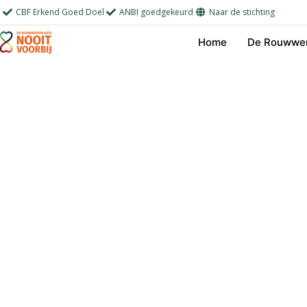
Ga
CBF Erkend Goed Doel
ANBI goedgekeurd
Naar de stichting
naar
Home
De Rouwwer
de
inhoud