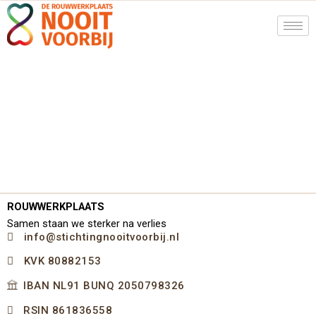
Ga
naar
de
inhoud
ROUWWERKPLAATS
Samen staan we sterker na verlies
info@stichtingnooitvoorbij.nl
KVK 80882153
IBAN NL91 BUNQ 2050798326
RSIN 861836558