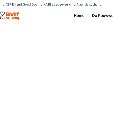
Ga
CBF Erkend Goed Doel
ANBI goedgekeurd
Naar de stichting
naar
Home
De Rouwwe
de
inhoud