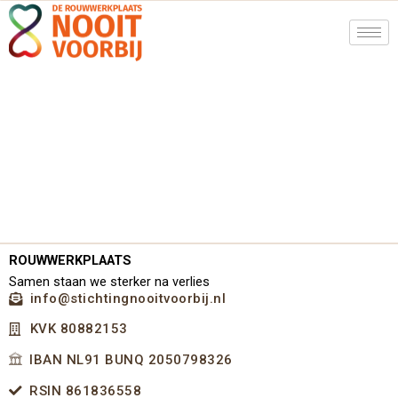
Ga
naar
de
inhoud
ROUWWERKPLAATS
Samen staan we sterker na verlies
info@stichtingnooitvoorbij.nl
KVK 80882153
IBAN NL91 BUNQ 2050798326
RSIN 861836558