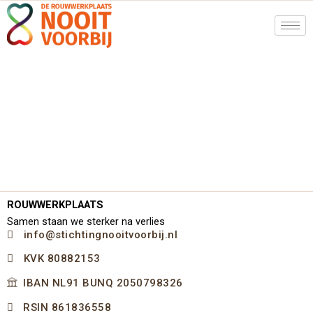
Ga
naar
de
inhoud
ROUWWERKPLAATS
Samen staan we sterker na verlies
info@stichtingnooitvoorbij.nl
KVK 80882153
IBAN NL91 BUNQ 2050798326
RSIN 861836558