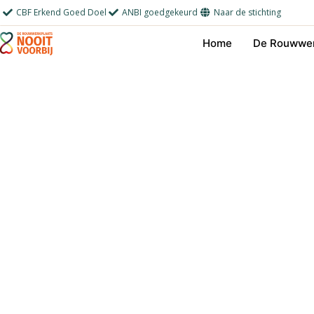
Ga
CBF Erkend Goed Doel
ANBI goedgekeurd
Naar de stichting
naar
Home
De Rouwwer
de
inhoud