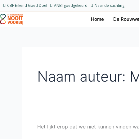
Ga
Zoek
CBF Erkend Goed Doel
ANBI goedgekeurd
Naar de stichting
naar
naar:
Home
De Rouwwe
de
inhoud
Naam auteur: M
Het lijkt erop dat we niet kunnen vinden w